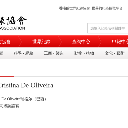
香港的
世界紀錄協會
世界的
紀錄挑戰平台
於協會
世界紀錄
查詢中心
申報中
成就
科學 • 網絡
工商 • 製造
動物 • 植物
文化 • 藝術
ristina De Oliveira
a De Oliveira
瑞格尔（巴西）
高級認證官