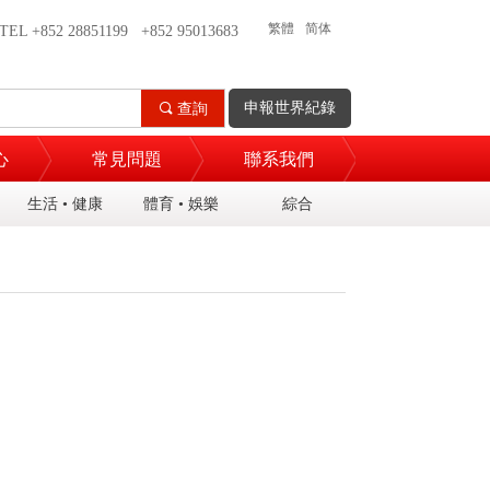
繁體
简体
TEL +852 28851199 +852 95013683
EN
申報世界紀錄
끠
查詢
心
常見問題
聯系我們
生活 • 健康
體育 • 娛樂
綜合