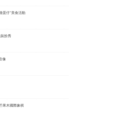
雞蛋仔”美食活動
地裝扮秀
音像
微型芒果木國際象棋