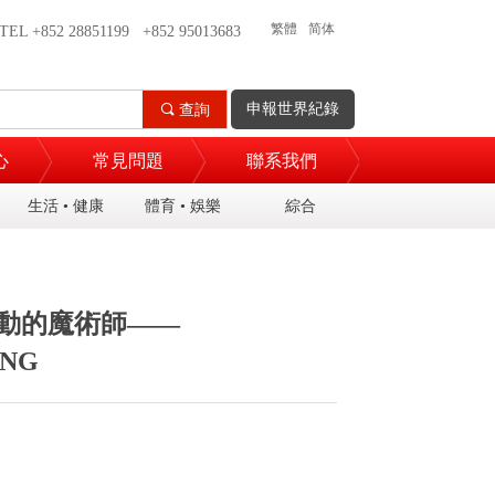
繁體
简体
TEL +852 28851199 +852 95013683
申報世界紀錄
끠
查詢
心
常見問題
聯系我們
生活 • 健康
體育 • 娛樂
綜合
互動的魔術師——
ONG