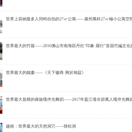
世界上容納最多人同時自拍的27㎡公寓——廣州萬科27㎡極小公寓空
世界最大的竹籮——2016佛山市南海區丹灶“印象·羅行”首屆竹編文
世界最大的鐵畫——《天下徽商·興於鳩茲》
世界最大規模的傣族嘎伴光舞蹈——2017年盈江潑水節萬人嘎伴光舞
越南：世界最大的天然洞穴——韓松洞