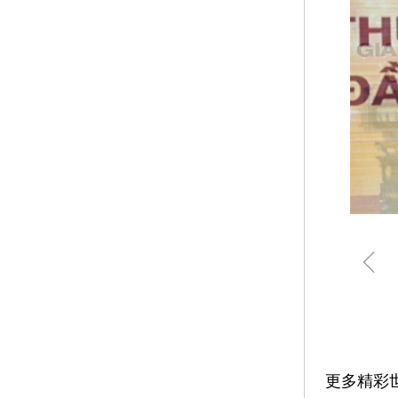
ꁆ
更多精彩