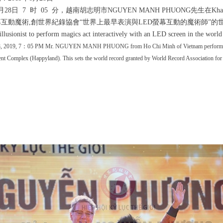
月
28
日
7
时
05
分，越南胡志明市
NGUYEN MANH PHUONG
先生在
Kha
幕互動魔術
,
創世界紀錄協會
“
世界上最早表演與
LED
螢幕互動的魔術師
”
的
t illusionist to perform magics act interactively with an LED screen in t
8, 2019, 7：05 PM Mr. NGUYEN MANH PHUONG from Ho Chi Minh of Vietnam performed int
nt Complex (Happyland). This sets the world record granted by World Record Association for be