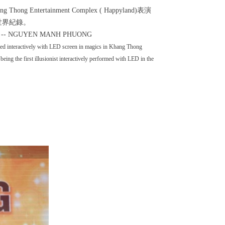
ng Thong Entertainment Complex ( Happyland)
表演
世界紀錄。
he world -- NGUYEN MANH PHUONG
eractively with LED screen in magics in Khang Thong
ing the first illusionist interactively performed with LED in the