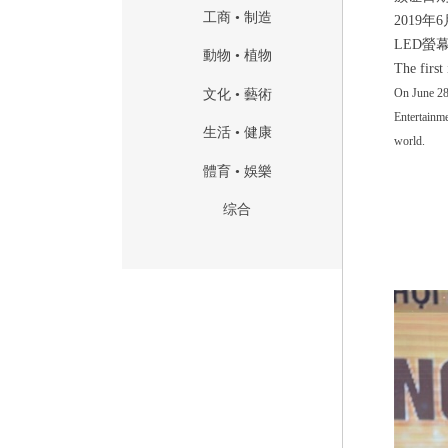
工商 • 制造
2019
年
6
LED
螢
動物 • 植物
The firs
On June 2
文化 • 藝術
Entertainme
生活 • 健康
world.
體育 • 娛樂
综合