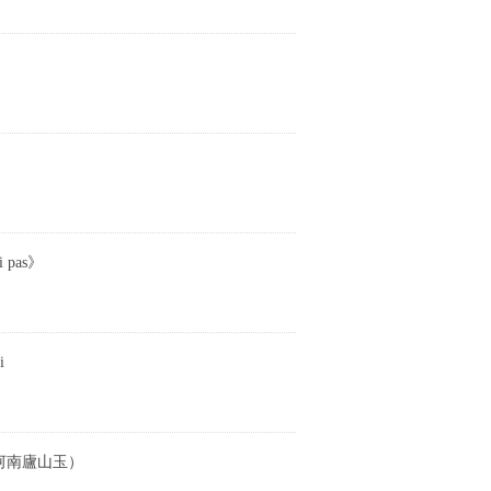
pas》
i
河南廬山玉）