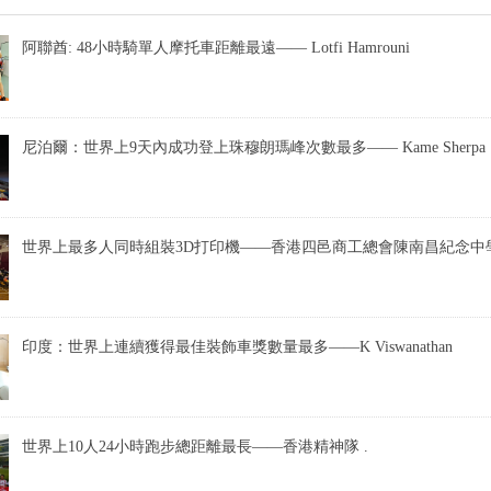
阿聯酋: 48小時騎單人摩托車距離最遠—— Lotfi Hamrouni
尼泊爾：世界上9天內成功登上珠穆朗瑪峰次數最多—— Kame Sherpa
世界上最多人同時組裝3D打印機——香港四邑商工總會陳南昌紀念中
印度：世界上連續獲得最佳裝飾車獎數量最多——K Viswanathan
世界上10人24小時跑步總距離最長——香港精神隊 .