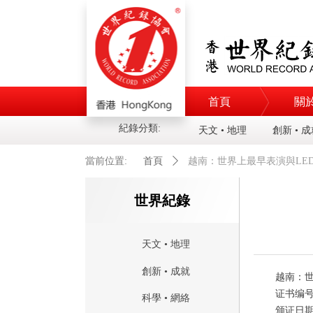
首頁
關
紀錄分類:
天文 • 地理
創新 • 
當前位置:
首頁
ꄲ
越南：世界上最早表演與LED螢
世界紀錄
天文 • 地理
創新 • 成就
越南：
证书编
科學 • 網絡
颁证日