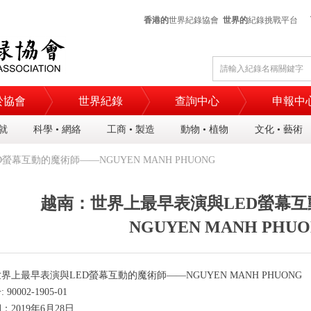
香港的
世界紀錄協會
世界的
紀錄挑戰平台
於協會
世界紀錄
查詢中心
申報中
成就
科學 • 網絡
工商 • 製造
動物 • 植物
文化 • 藝術
幕互動的魔術師——NGUYEN MANH PHUONG
越南：世界上最早表演與LED螢幕
NGUYEN MANH PHU
世界上最早表演與
LED
螢幕互動的魔術師
——NGUYEN MANH PHUONG
号
: 90002-1905-01
期：
2019
年
6
月
28
日